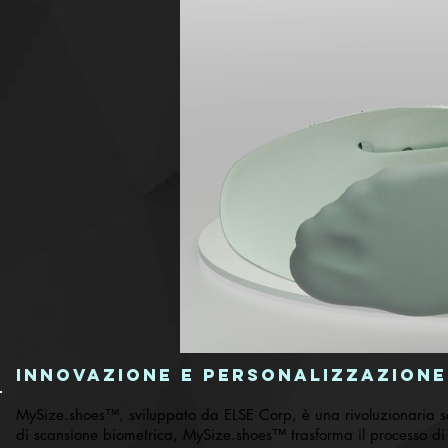
Innovazione e Personalizzazione
MySize.shoes™, sviluppato da ELSE Corp, è una rivoluzionaria so
di scansione biometrica, MySize.shoes™ trasforma il processo di 