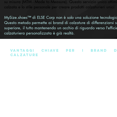
su misura (MTM - Made to Measure). Questo servizio unico ottimi
calzata e lo stile personale per creare prodotti calzaturieri unici.
MySize.shoes™ di ELSE Corp non è solo una soluzione tecnologic
Questo metodo permette ai brand di calzature di differenziarsi s
superiore, il tutto mantenendo un occhio di riguardo verso l'effic
calzaturiera personalizzata è già realtà.
Vantaggi Chiave per i Brand d
Calzature
Personalizzazione Avanzata:
Con MySize.shoes™, i bra
possono offrire una vera esperienza VIP di personalizzazion
permettendo ai clienti di disegnare scarpe che si adatta
perfettamente alle loro esigenze biometriche e preferenze 
stile. Questo non solo migliora l'engagement del cliente 
eleva anche il valore percepito del marchio.
Efficienza Produttiva:
Grazie alla produzione just-in-time
all'integrazione con sistemi CAD 3D avanzati, i brand posso
ottimizzare il processo produttivo, riducendo i tempi di attesa
i costi, mantenendo al contempo un alto livello d